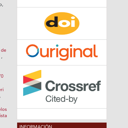
o,
 de
.
,
s
70
ri
,
elos
ista
INFORMACIÓN