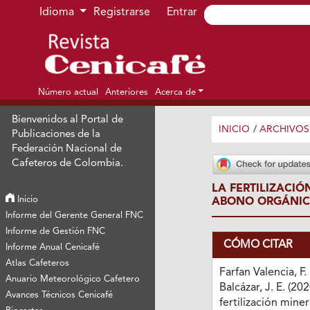
Ir al menú de navegación principal
Ir al contenido principal
Ir al pie de página del sitio
Idioma
Registrarse
Entrar
Número actual
Anteriores
Acerca de
Bienvenidos al Portal de
INICIO
/
ARCHIVOS
Publicaciones de la
Federación Nacional de
Cafeteros de Colombia.
LA FERTILIZACI
Inicio
ABONO ORGÁNICO
Informe del Gerente General FNC
Informe de Gestión FNC
CÓMO CITAR
Informe Anual Cenicafé
Atlas Cafeteros
Farfan Valencia, F. 
Anuario Meteorológico Cafetero
Balcázar, J. E. (202
Avances Técnicos Cenicafé
fertilización mine