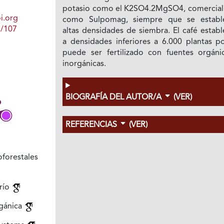
potasio como el K2SO4.2MgSO4, comercial
i.org
como Sulpomag, siempre que se establ
1/107
altas densidades de siembra. El café estab
a densidades inferiores a 6.000 plantas po
puede ser fertilizado con fuentes orgáni
inorgánicas.
BIOGRAFÍA DEL AUTOR/A
(VER)
REFERENCIAS
(VER)
forestales
río
rgánica