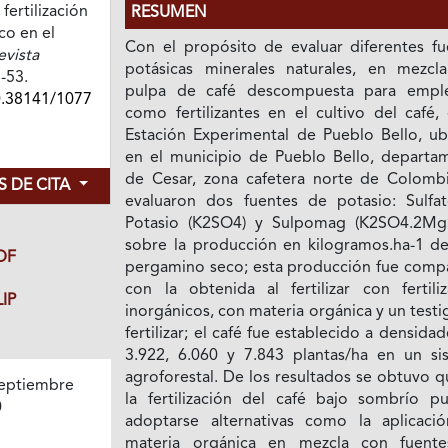
ertilización
RESUMEN
co en el
Con el propósito de evaluar diferentes fu
evista
potásicas minerales naturales, en mezcl
8-53.
pulpa de café descompuesta para emple
0.38141/1077
como fertilizantes en el cultivo del café,
Estación Experimental de Pueblo Bello, ub
en el municipio de Pueblo Bello, departa
de Cesar, zona cafetera norte de Colombi
 DE CITA
evaluaron dos fuentes de potasio: Sulfa
Potasio (K2SO4) y Sulpomag (K2SO4.2Mg
sobre la producción en kilogramos.ha-1 de
DF
pergamino seco; esta producción fue comp
con la obtenida al fertilizar con fertiliz
IP
inorgánicos, con materia orgánica y un testi
fertilizar; el café fue establecido a densida
3.922, 6.060 y 7.843 plantas/ha en un si
agroforestal. De los resultados se obtuvo 
eptiembre
la fertilización del café bajo sombrío p
0
adoptarse alternativas como la aplicaci
materia orgánica en mezcla con fuent