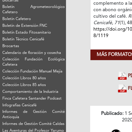
Biocartas
complemento a la f
Boletín Agrometeorológico
con abono orgáni
Cafetero
cultivo del café.
R
Boletín Cafetero
Cenicafé
,
71
(1), 4
Boletín de Extensión FNC
https://doi.org/1
Boletín Estado Fitosanitario
8/1119
Boletín Técnico Cenicafé
Brocartas
Calendario de floración y cosecha
MÁS FORMATOS
Colección Fundación Ecológica
Cafetera
Colección Fundación Manuel Mejía
P
Colección Libros 80 años
Colección Libros 85 años
FL
Comportamiento de la Industria
Finca Cafetera Santander Podcast
Infografías Cenicafé
Informes de Gestión Comité
Publicado:
1 S
Antioquía
202
Informes de Gestión Comité Caldas
Las Aventuras del Profesor Yarumo