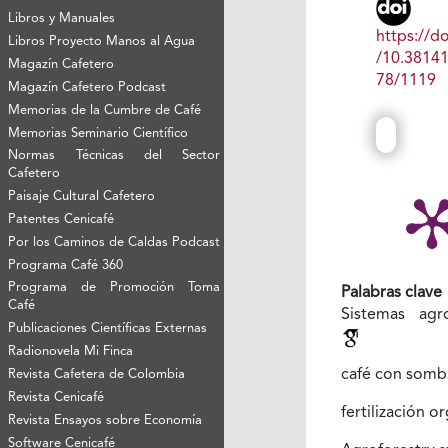
Libros y Manuales
https://do
Libros Proyecto Manos al Agua
/10.3814
Magazín Cafetero
78/1119
Magazín Cafetero Podcast
Memorias de la Cumbre de Café
Memorias Seminario Científico
Normas Técnicas del Sector
Cafetero
Paisaje Cultural Cafetero
Patentes Cenicafé
Por los Caminos de Caldas Podcast
Programa Café 360
Programa de Promoción Toma
Palabras clave
Café
Sistemas agro
Publicaciones Científicas Externas
Radionovela Mi Finca
café con somb
Revista Cafetera de Colombia
Revista Cenicafé
fertilización o
Revista Ensayos sobre Economía
Software Cenicafé