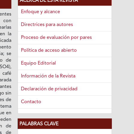
ACERCA DE ESTA REVISTA
Enfoque y alcance
entes
a con
Directrices para autores
arlas
 en la
Proceso de evaluación por pares
icada
mento
Política de acceso abierto
a; se
to de
Equipo Editorial
SO4),
 café
Información de la Revista
arada
antes
Declaración de privacidad
go sin
des de
Contacto
stema
que en
ueden
PALABRAS CLAVE
ón de
es de