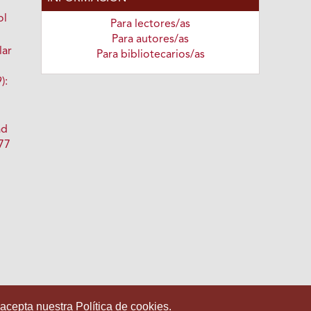
ol
Para lectores/as
Para autores/as
lar
Para bibliotecarios/as
):
ad
 77
 acepta nuestra Política de cookies.