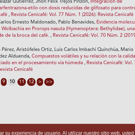
lazar Gutiérrez, Jhon Félix Trejos Pinzón,
Integración de
carfentrazona-etilo con dosis reducidas de glifosato para contr
café
,
Revista Cenicafé: Vol. 77 Núm. 1 (2026): Revista Cenicafé
Carlos Ernesto Maldonado, Pablo Benavides,
Evidencia molecu
r Wolbachia en Prorops nasuta (Hymenoptera: Bethylidae), una
de de la broca del café.
,
Revista Cenicafé: Vol. 70 Núm. 2 (2019
é
 Pérez, Aristófeles Ortiz, Luis Carlos Imbachí Quinchúa, Mario
dez Alduenda,
Compuestos volátiles y su relación con la calid
nciado en el procesamiento vía húmeda
,
Revista Cenicafé: Vol.
evista Cenicafé
9
10
11
12
>
>>
r su experiencia de usuario. Al utilizar nuestro sitio web, usted