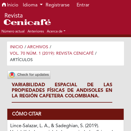
Ir al menú de navegación principal
Ir al contenido principal
Ir al pie de página del sitio
Inicio
Idioma
Registrarse
Entrar
Número actual
Anteriores
Acerca de
INICIO
/
ARCHIVOS
/
VOL. 70 NÚM. 1 (2019): REVISTA CENICAFÉ
/
ARTÍCULOS
VARIABILIDAD ESPACIAL DE LAS
PROPIEDADES FÍSICAS DE ANDISOLES EN
LA REGIÓN CAFETERA COLOMBIANA.
CÓMO CITAR
Lince-Salazar, L. A., & Sadeghian, S. (2019).