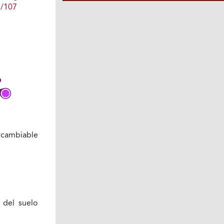
1/107
rcambiable
 del suelo