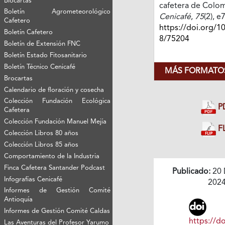
Biocartas
cafetera de Colo
Boletín Agrometeorológico
Cenicafé
,
75
(2), e
Cafetero
https://doi.org/1
Boletín Cafetero
8/75204
Boletín de Extensión FNC
Boletín Estado Fitosanitario
Boletín Técnico Cenicafé
MÁS FORMATOS
Brocartas
Calendario de floración y cosecha
Colección Fundación Ecológica
P
Cafetera
Colección Fundación Manuel Mejía
FL
Colección Libros 80 años
Colección Libros 85 años
Comportamiento de la Industria
Finca Cafetera Santander Podcast
Publicado:
20 
Infografías Cenicafé
202
Informes de Gestión Comité
Antioquía
Informes de Gestión Comité Caldas
https://do
Las Aventuras del Profesor Yarumo