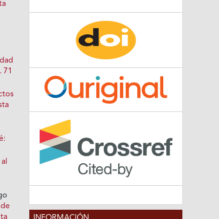
ta
idad
. 71
ctos
sta
é:
 al
go
 de
sta
INFORMACIÓN