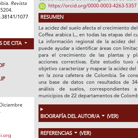
mbia.
Revista
https://orcid.org/0000-0003-4263-5357
75204.
0.38141/1077
RESUMEN
La acidez del suelo afecta el crecimiento del
Coffea arabica L., en todas las etapas del cu
La información regional de la acidez del 
 DE CITA
puede ayudar a identificar áreas con limita
para el crecimiento de las plantas y pl
acciones correctivas. Este estudio tuvo
DF
objetivo caracterizar y mapear la acidez del
en la zona cafetera de Colombia. Se cons
IP
una base de datos con resultados de 34
análisis de suelos, correspondientes 
municipios de 22 departamentos de Colomb
Diciembre
4
BIOGRAFÍA DEL AUTOR/A
(VER)
REFERENCIAS
(VER)
i.org