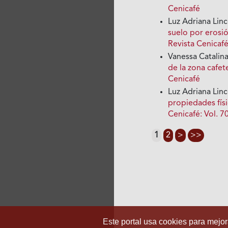
Cenicafé
Luz Adriana Lin
suelo por erosió
Revista Cenicafé
Vanessa Catalin
de la zona cafe
Cenicafé
Luz Adriana Linc
propiedades físi
Cenicafé: Vol. 7
1
2
>
>>
Este portal usa cookies para mejora