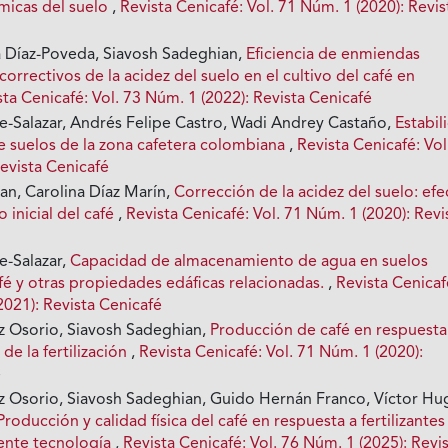
ímicas del suelo
,
Revista Cenicafé: Vol. 71 Núm. 1 (2020): Revis
a Díaz-Poveda, Siavosh Sadeghian,
Eficiencia de enmiendas
correctivos de la acidez del suelo en el cultivo del café en
sta Cenicafé: Vol. 73 Núm. 1 (2022): Revista Cenicafé
ce-Salazar, Andrés Felipe Castro, Wadi Andrey Castaño,
Estabil
 suelos de la zona cafetera colombiana
,
Revista Cenicafé: Vol
evista Cenicafé
an, Carolina Díaz Marín,
Corrección de la acidez del suelo: efe
o inicial del café
,
Revista Cenicafé: Vol. 71 Núm. 1 (2020): Revi
e-Salazar,
Capacidad de almacenamiento de agua en suelos
fé y otras propiedades edáficas relacionadas.
,
Revista Cenicaf
2021): Revista Cenicafé
 Osorio, Siavosh Sadeghian,
Producción de café en respuesta
de la fertilización
,
Revista Cenicafé: Vol. 71 Núm. 1 (2020):
é
 Osorio, Siavosh Sadeghian, Guido Hernán Franco, Víctor Hu
Producción y calidad física del café en respuesta a fertilizantes
rente tecnología
,
Revista Cenicafé: Vol. 76 Núm. 1 (2025): Revi