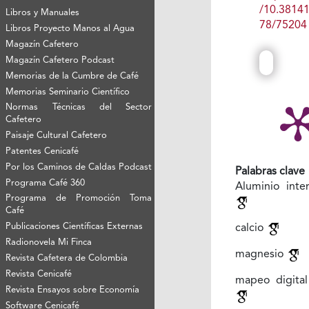
/10.3814
Libros y Manuales
78/75204
Libros Proyecto Manos al Agua
Magazín Cafetero
Magazín Cafetero Podcast
Memorias de la Cumbre de Café
Memorias Seminario Científico
Normas Técnicas del Sector
Cafetero
Paisaje Cultural Cafetero
Patentes Cenicafé
Por los Caminos de Caldas Podcast
Palabras clave
Programa Café 360
Aluminio inte
Programa de Promoción Toma
Café
Publicaciones Científicas Externas
calcio
Radionovela Mi Finca
magnesio
Revista Cafetera de Colombia
Revista Cenicafé
mapeo digital
Revista Ensayos sobre Economía
Software Cenicafé