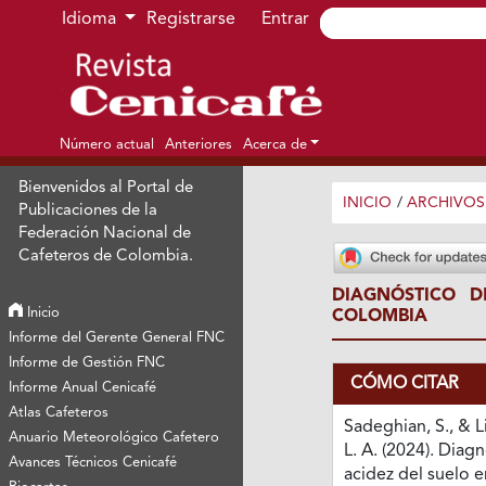
Ir al menú de navegación principal
Ir al contenido principal
Ir al pie de página del sitio
Idioma
Registrarse
Entrar
Número actual
Anteriores
Acerca de
Bienvenidos al Portal de
INICIO
/
ARCHIVOS
Publicaciones de la
Federación Nacional de
Cafeteros de Colombia.
DIAGNÓSTICO 
Inicio
COLOMBIA
Informe del Gerente General FNC
Informe de Gestión FNC
CÓMO CITAR
Informe Anual Cenicafé
Atlas Cafeteros
Sadeghian, S., & L
Anuario Meteorológico Cafetero
L. A. (2024). Diagn
Avances Técnicos Cenicafé
acidez del suelo e