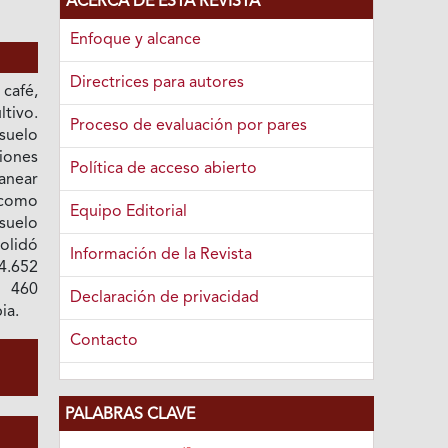
ACERCA DE ESTA REVISTA
Enfoque y alcance
Directrices para autores
 café,
ltivo.
Proceso de evaluación por pares
suelo
ciones
Política de acceso abierto
anear
 como
Equipo Editorial
 suelo
olidó
Información de la Revista
4.652
a 460
Declaración de privacidad
ia.
Contacto
PALABRAS CLAVE