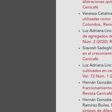
alteraciones qu
Cenicafé
Vanessa Catalin
utilizadas como 
Colombia
,
Revi
Luz Adriana Lin
de agregados de
Núm. 2 (2020): R
Siavosh Sadeghi
en el crecimient
Cenicafé
Luz Adriana Linc
cultivados en ca
Vol. 72 Núm. 1 (
Hernán González
fraccionamiento 
Revista Cenicaf
Hernán González
Ramírez-Builes,
síntesis de dife