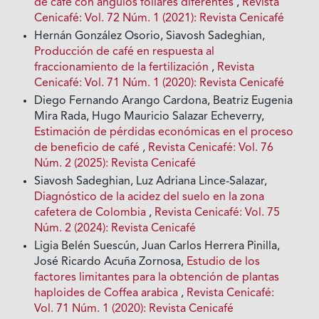
de café con ángulos foliares diferentes
,
Revista
Cenicafé: Vol. 72 Núm. 1 (2021): Revista Cenicafé
Hernán González Osorio, Siavosh Sadeghian,
Producción de café en respuesta al
fraccionamiento de la fertilización
,
Revista
Cenicafé: Vol. 71 Núm. 1 (2020): Revista Cenicafé
Diego Fernando Arango Cardona, Beatriz Eugenia
Mira Rada, Hugo Mauricio Salazar Echeverry,
Estimación de pérdidas económicas en el proceso
de beneficio de café
,
Revista Cenicafé: Vol. 76
Núm. 2 (2025): Revista Cenicafé
Siavosh Sadeghian, Luz Adriana Lince-Salazar,
Diagnóstico de la acidez del suelo en la zona
cafetera de Colombia
,
Revista Cenicafé: Vol. 75
Núm. 2 (2024): Revista Cenicafé
Ligia Belén Suescún, Juan Carlos Herrera Pinilla,
José Ricardo Acuña Zornosa,
Estudio de los
factores limitantes para la obtención de plantas
haploides de Coffea arabica
,
Revista Cenicafé:
Vol. 71 Núm. 1 (2020): Revista Cenicafé