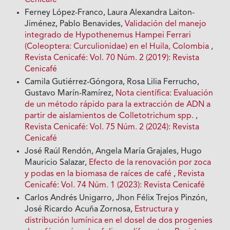
Cenicafé
Ferney López-Franco, Laura Alexandra Laiton-
Jiménez, Pablo Benavides,
Validación del manejo
integrado de Hypothenemus Hampei Ferrari
(Coleoptera: Curculionidae) en el Huila, Colombia
,
Revista Cenicafé: Vol. 70 Núm. 2 (2019): Revista
Cenicafé
Camila Gutiérrez-Góngora, Rosa Lilia Ferrucho,
Gustavo Marín-Ramírez,
Nota científica: Evaluación
de un método rápido para la extracción de ADN a
partir de aislamientos de Colletotrichum spp.
,
Revista Cenicafé: Vol. 75 Núm. 2 (2024): Revista
Cenicafé
José Raúl Rendón, Angela María Grajales, Hugo
Mauricio Salazar,
Efecto de la renovación por zoca
y podas en la biomasa de raíces de café
,
Revista
Cenicafé: Vol. 74 Núm. 1 (2023): Revista Cenicafé
Carlos Andrés Unigarro, Jhon Félix Trejos Pinzón,
José Ricardo Acuña Zornosa,
Estructura y
distribución lumínica en el dosel de dos progenies