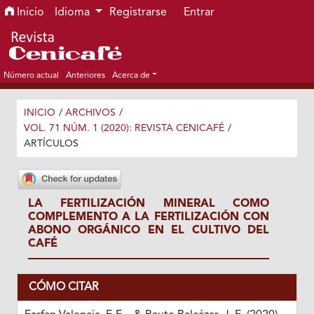
Ir al menú de navegación principal
Ir al contenido principal
Ir al pie de página del sitio
Inicio
Idioma
Registrarse
Entrar
Número actual
Anteriores
Acerca de
INICIO
/
ARCHIVOS
/
VOL. 71 NÚM. 1 (2020): REVISTA CENICAFÉ
/
ARTÍCULOS
LA FERTILIZACIÓN MINERAL COMO
COMPLEMENTO A LA FERTILIZACIÓN CON
ABONO ORGÁNICO EN EL CULTIVO DEL
CAFÉ
CÓMO CITAR