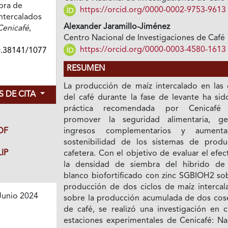
bra de
https://orcid.org/0000-0002-9753-9613
intercalados
Alexander Jaramillo-Jiménez
Cenicafé
,
Centro Nacional de Investigaciones de Café
https://orcid.org/0000-0003-4580-1613
0.38141/1077
RESUMEN
La producción de maíz intercalado en las c
 DE CITA
del café durante la fase de levante ha sid
práctica recomendada por Cenicafé 
promover la seguridad alimentaria, ge
ingresos complementarios y aumenta
DF
sostenibilidad de los sistemas de produ
IP
cafetera. Con el objetivo de evaluar el efe
la densidad de siembra del hibrido de
blanco biofortificado con zinc SGBIOH2 sob
producción de dos ciclos de maíz intercal
Junio 2024
sobre la producción acumulada de dos cos
de café, se realizó una investigación en c
estaciones experimentales de Cenicafé: Nar