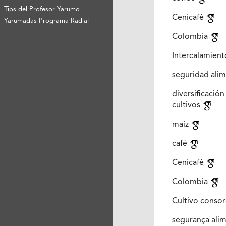
Tips del Profesor Yarumo
Cenicafé
Yarumadas Programa Radial
Colombia
Intercalamien
seguridad alim
diversific
cultivos
maíz
café
Cenicafé
Colombia
Cultivo conso
segurança ali