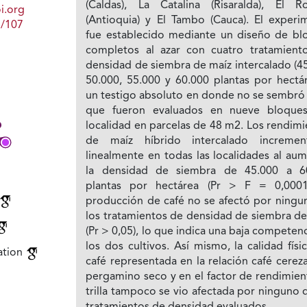
(Caldas), La Catalina (Risaralda), El Ro
i.org
(Antioquia) y El Tambo (Cauca). El experi
1/107
fue establecido mediante un diseño de bl
completos al azar con cuatro tratamient
densidad de siembra de maíz intercalado (4
50.000, 55.000 y 60.000 plantas por hectár
un testigo absoluto en donde no se sembró 
que fueron evaluados en nueve bloque
localidad en parcelas de 48 m2. Los rendim
de maíz híbrido intercalado incremen
linealmente en todas las localidades al au
la densidad de siembra de 45.000 a 6
plantas por hectárea (Pr > F = 0,0001
producción de café no se afectó por ningu
los tratamientos de densidad de siembra de
(Pr > 0,05), lo que indica una baja competen
los dos cultivos. Así mismo, la calidad físi
cation
café representada en la relación café cerez
pergamino seco y en el factor de rendimien
trilla tampoco se vio afectada por ninguno 