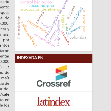
cromatografía de gases
sario
control biológico
coccomorpha
cenicafé
mento
sostenibilidad
producción de etileno
trichoderma
calidad
oques
pasillas
fitotoxicidad
os de
temperatura
ácido salicílico
coffea arabica l.
frutal
5.000,
café
fermento
ea) y
tiempo
madurez
fermentación
maíz,
uav
colombia
s por
ientos
taron
mentar
INDEXADA EN
0.000
). La
no de
 maíz
cia de
ca del
a/café
to en
de los