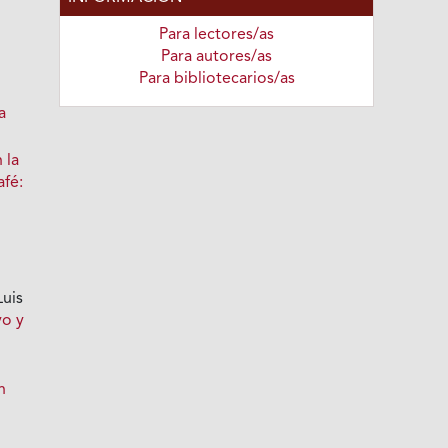
Para lectores/as
Para autores/as
Para bibliotecarios/as
a
 la
afé:
Luis
vo y
n