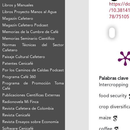
https://do
Libros y Manuales
/10.3814
Libros Proyecto Manos al Agua
78/75105
Magazín Cafetero
Magazín Cafetero Podcast
Memorias de la Cumbre de Café
Memorias Seminario Científico
Normas Técnicas del Sector
Cafetero
Paisaje Cultural Cafetero
Patentes Cenicafé
Por los Caminos de Caldas Podcast
Programa Café 360
Palabras clave
Programa de Promoción Toma
Intercropping
Café
Publicaciones Científicas Externas
food security
Radionovela Mi Finca
crop diversifi
Revista Cafetera de Colombia
Revista Cenicafé
maize
Revista Ensayos sobre Economía
Software Cenicafé
coffee