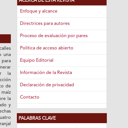
ACERCA DE ESTA REVISTA
Enfoque y alcance
Directrices para autores
Proceso de evaluación por pares
Política de acceso abierto
alles
o una
Equipo Editorial
para
nerar
Información de la Revista
r la
cción
Declaración de privacidad
cto de
 maíz
Contacto
re la
ado y
echas
uatro
PALABRAS CLAVE
anjal