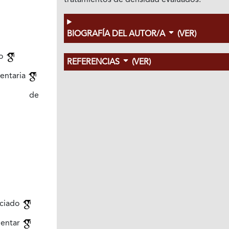
tratamientos de densidad evaluados.
BIOGRAFÍA DEL AUTOR/A
(VER)
to
REFERENCIAS
(VER)
entaria
ación de
rciado
mentar