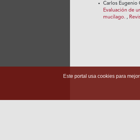
Carlos Eugenio 
Evaluación de un
mucílago.
,
Revi
Este portal usa cookies para mejora