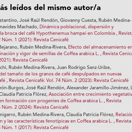
ás leídos del mismo autor/a
stantino, José Raúl Rendón, Giovanny Cuesta, Rubén Medina-
Benavides Machado,
Dinámica poblacional, dispersión y
e la broca del café Hypothenemus hampei en Colombia
,
Revist
2 Núm. 1 (2021): Revista Cenicafé
-Bejarano, Rubén Medina-Rivera,
Efecto del almacenamiento en
inación y vigor de semillas de Coffea arabica L.
,
Revista Cenic
2021): Revista Cenicafé
achí, Rubén Medina-Rivera, Juan Rodrigo Sanz-Uribe,
 del tamaño de los granos de café despulpados en nuevas
afé
,
Revista Cenicafé: Vol. 74 Núm. 2 (2023): Revista Cenicafé
eón-Burgos, José Raúl Rendón, Alexander Jaramillo-Jiménez, 
Claudia Patricia Flórez,
Asociación entre crecimiento vegetati
 en formación con progenies de Coffea arabica L.
,
Revista
5 Núm. 2 (2024): Revista Cenicafé
nigarro, Rubén Medina-Rivera, Claudia Patricia Flórez,
Relació
 y las características fenotípicas en Coffea arabica L.
,
Revista
8 Núm. 1 (2017): Revista Cenicafé