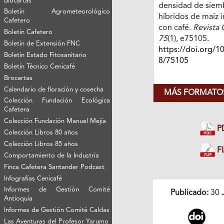
Biocartas
densidad de siem
Boletín Agrometeorológico
híbridos de maíz 
Cafetero
con café.
Revista 
Boletín Cafetero
75
(1), e75105.
Boletín de Extensión FNC
https://doi.org/1
Boletín Estado Fitosanitario
8/75105
Boletín Técnico Cenicafé
Brocartas
Calendario de floración y cosecha
MÁS FORMATOS
Colección Fundación Ecológica
Cafetera
Colección Fundación Manuel Mejía
P
Colección Libros 80 años
Colección Libros 85 años
FL
Comportamiento de la Industria
Finca Cafetera Santander Podcast
Infografías Cenicafé
Informes de Gestión Comité
Publicado:
30 
Antioquía
Informes de Gestión Comité Caldas
Las Aventuras del Profesor Yarumo