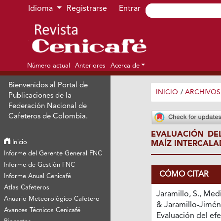
Ir al menú de navegación principal
Ir al contenido principal
Ir al pie de página del sitio
Idioma
Registrarse
Entrar
Número actual
Anteriores
Acerca de
Bienvenidos al Portal de
INICIO
/
ARCHIVOS
Publicaciones de la
Federación Nacional de
Cafeteros de Colombia.
EVALUACIÓN DEL
Inicio
MAÍZ INTERCALA
Informe del Gerente General FNC
Informe de Gestión FNC
CÓMO CITAR
Informe Anual Cenicafé
Atlas Cafeteros
Jaramillo, S., Medi
Anuario Meteorológico Cafetero
& Jaramillo-Jiméne
Avances Técnicos Cenicafé
Evaluación del efe