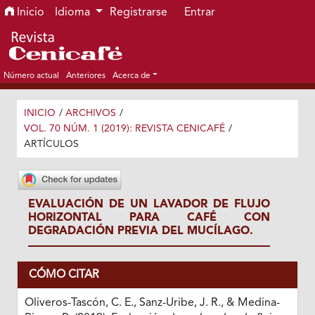
Ir al menú de navegación principal
Ir al contenido principal
Ir al pie de página del sitio
Inicio
Idioma
Registrarse
Entrar
Número actual
Anteriores
Acerca de
INICIO
/
ARCHIVOS
/
VOL. 70 NÚM. 1 (2019): REVISTA CENICAFÉ
/
ARTÍCULOS
EVALUACIÓN DE UN LAVADOR DE FLUJO
HORIZONTAL PARA CAFÉ CON
DEGRADACIÓN PREVIA DEL MUCÍLAGO.
CÓMO CITAR
Oliveros-Tascón, C. E., Sanz-Uribe, J. R., & Medina-