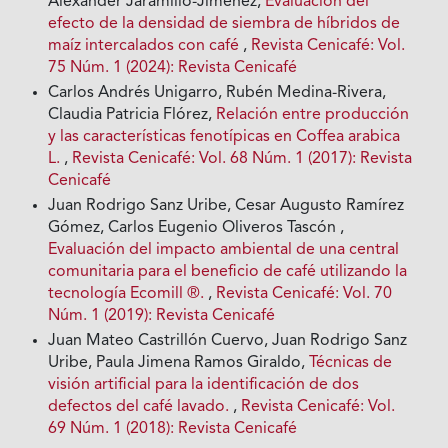
Alexander Jaramillo-Jiménez,
Evaluación del
efecto de la densidad de siembra de híbridos de
maíz intercalados con café
,
Revista Cenicafé: Vol.
75 Núm. 1 (2024): Revista Cenicafé
Carlos Andrés Unigarro, Rubén Medina-Rivera,
Claudia Patricia Flórez,
Relación entre producción
y las características fenotípicas en Coffea arabica
L.
,
Revista Cenicafé: Vol. 68 Núm. 1 (2017): Revista
Cenicafé
Juan Rodrigo Sanz Uribe, Cesar Augusto Ramírez
Gómez, Carlos Eugenio Oliveros Tascón ,
Evaluación del impacto ambiental de una central
comunitaria para el beneficio de café utilizando la
tecnología Ecomill ®.
,
Revista Cenicafé: Vol. 70
Núm. 1 (2019): Revista Cenicafé
Juan Mateo Castrillón Cuervo, Juan Rodrigo Sanz
Uribe, Paula Jimena Ramos Giraldo,
Técnicas de
visión artificial para la identificación de dos
defectos del café lavado.
,
Revista Cenicafé: Vol.
69 Núm. 1 (2018): Revista Cenicafé