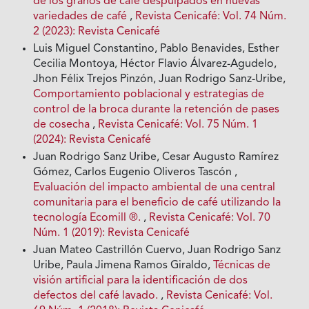
de los granos de café despulpados en nuevas
variedades de café
,
Revista Cenicafé: Vol. 74 Núm.
2 (2023): Revista Cenicafé
Luis Miguel Constantino, Pablo Benavides, Esther
Cecilia Montoya, Héctor Flavio Álvarez-Agudelo,
Jhon Félix Trejos Pinzón, Juan Rodrigo Sanz-Uribe,
Comportamiento poblacional y estrategias de
control de la broca durante la retención de pases
de cosecha
,
Revista Cenicafé: Vol. 75 Núm. 1
(2024): Revista Cenicafé
Juan Rodrigo Sanz Uribe, Cesar Augusto Ramírez
Gómez, Carlos Eugenio Oliveros Tascón ,
Evaluación del impacto ambiental de una central
comunitaria para el beneficio de café utilizando la
tecnología Ecomill ®.
,
Revista Cenicafé: Vol. 70
Núm. 1 (2019): Revista Cenicafé
Juan Mateo Castrillón Cuervo, Juan Rodrigo Sanz
Uribe, Paula Jimena Ramos Giraldo,
Técnicas de
visión artificial para la identificación de dos
defectos del café lavado.
,
Revista Cenicafé: Vol.