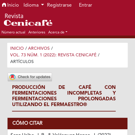
Ir al menú de navegación principal
Ir al contenido principal
Ir al pie de página del sitio
Inicio
Idioma
Registrarse
Entrar
Número actual
Anteriores
Acerca de
INICIO
/
ARCHIVOS
/
VOL. 73 NÚM. 1 (2022): REVISTA CENICAFÉ
/
ARTÍCULOS
PRODUCCIÓN DE CAFÉ CON
FERMENTACIONES INCOMPLETAS Y
FERMENTACIONES PROLONGADAS
UTILIZANDO EL FERMAESTRO®
CÓMO CITAR