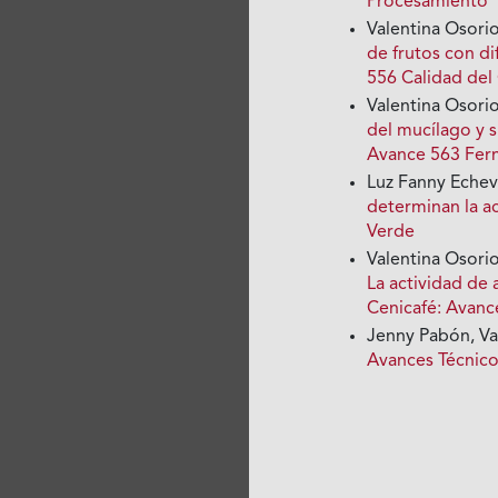
Procesamiento
Valentina Osorio
de frutos con d
556 Calidad del
Valentina Osori
del mucílago y s
Avance 563 Fer
Luz Fanny Echeve
determinan la a
Verde
Valentina Osori
La actividad de 
Cenicafé: Avanc
Jenny Pabón, Va
Avances Técnic