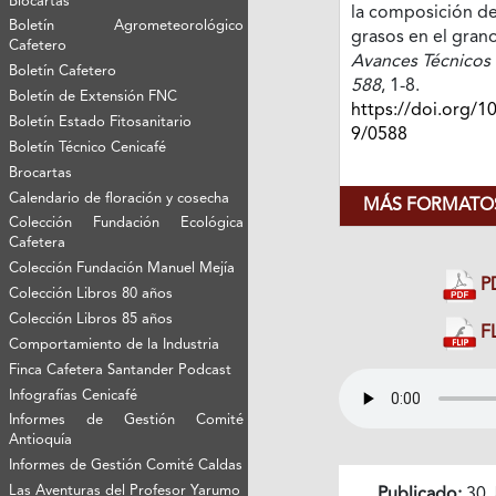
Biocartas
la composición de
Boletín Agrometeorológico
grasos en el grano
Cafetero
Avances Técnicos 
Boletín Cafetero
588
, 1-8.
Boletín de Extensión FNC
https://doi.org/1
Boletín Estado Fitosanitario
9/0588
Boletín Técnico Cenicafé
Brocartas
Calendario de floración y cosecha
MÁS FORMATOS
Colección Fundación Ecológica
Cafetera
Colección Fundación Manuel Mejía
P
Colección Libros 80 años
Colección Libros 85 años
FL
Comportamiento de la Industria
Finca Cafetera Santander Podcast
Infografías Cenicafé
Informes de Gestión Comité
Antioquía
Informes de Gestión Comité Caldas
Las Aventuras del Profesor Yarumo
Publicado:
30 