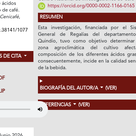
 ácidos
https://orcid.org/0000-0002-1166-0165
 de café.
Cenicafé
,
RESUMEN
Esta investigación, financiada por el Si
0.38141/1077
General de Regalías del departament
Quindío, tuvo como objetivo determinar 
zona agroclimática del cultivo afec
composición de los diferentes ácidos gras
 DE CITA
consecuentemente, incide en la calidad sen
de la bebida.
DF
BIOGRAFÍA DEL AUTOR/A
(VER)
IP
REFERENCIAS
(VER)
Junio 2026