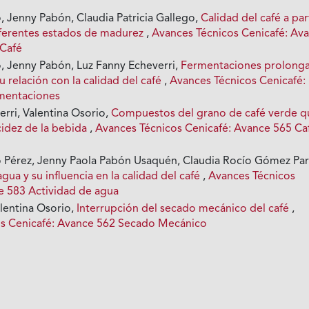
, Jenny Pabón, Claudia Patricia Gallego,
Calidad del café a par
iferentes estados de madurez
,
Avances Técnicos Cenicafé: Av
 Café
o, Jenny Pabón, Luz Fanny Echeverri,
Fermentaciones prolong
u relación con la calidad del café
,
Avances Técnicos Cenicafé:
mentaciones
rri, Valentina Osorio,
Compuestos del grano de café verde q
cidez de la bebida
,
Avances Técnicos Cenicafé: Avance 565 Ca
o Pérez, Jenny Paola Pabón Usaquén, Claudia Rocío Gómez Par
agua y su influencia en la calidad del café
,
Avances Técnicos
e 583 Actividad de agua
lentina Osorio,
Interrupción del secado mecánico del café
,
os Cenicafé: Avance 562 Secado Mecánico