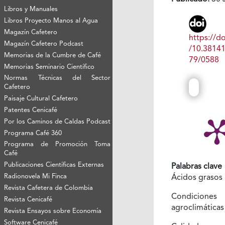
Libros y Manuales
Libros Proyecto Manos al Agua
Magazín Cafetero
https://do
Magazín Cafetero Podcast
/10.3814
Memorias de la Cumbre de Café
79/0588
Memorias Seminario Científico
Normas Técnicas del Sector
Cafetero
Paisaje Cultural Cafetero
Patentes Cenicafé
Por los Caminos de Caldas Podcast
Programa Café 360
Programa de Promoción Toma
Café
Publicaciones Científicas Externas
Palabras clave
Radionovela Mi Finca
Ácidos grasos
Revista Cafetera de Colombia
Condiciones
Revista Cenicafé
agroclimática
Revista Ensayos sobre Economía
Software Cenicafé