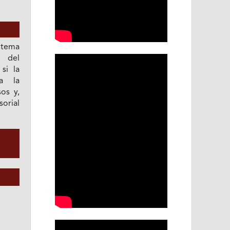
stema
o del
si la
ta la
os y,
sorial