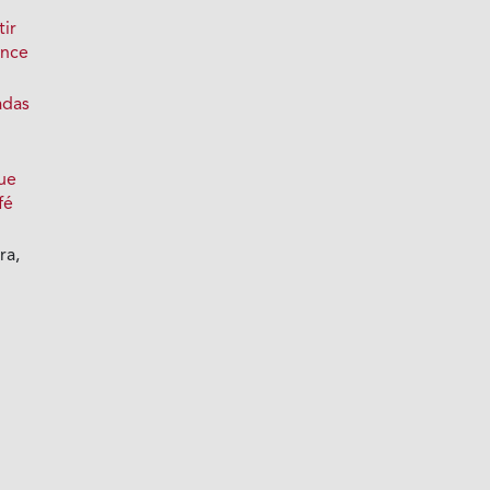
tir
ance
adas
ue
fé
ra,