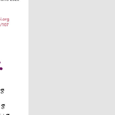
i.org
1/107
s