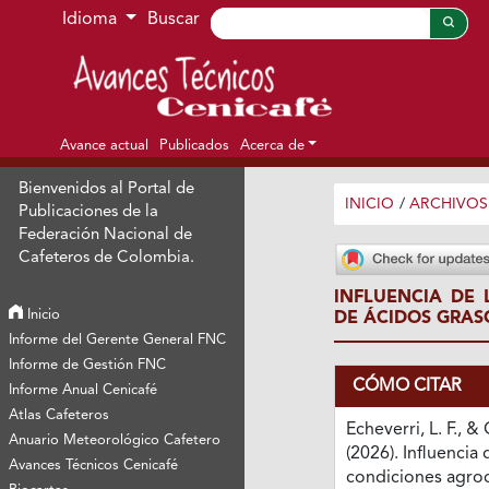
Ir al menú de navegación principal
Ir al contenido principal
Ir al pie de página del sitio
Idioma
Buscar
Avance actual
Publicados
Acerca de
Bienvenidos al Portal de
INICIO
/
ARCHIVOS
Publicaciones de la
Federación Nacional de
Cafeteros de Colombia.
INFLUENCIA DE 
Inicio
DE ÁCIDOS GRAS
Informe del Gerente General FNC
Informe de Gestión FNC
CÓMO CITAR
Informe Anual Cenicafé
Atlas Cafeteros
Echeverri, L. F., & 
Anuario Meteorológico Cafetero
(2026). Influencia 
Avances Técnicos Cenicafé
condiciones agroc