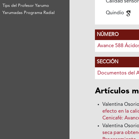
Calidad sensor
Tips del Profesor Yarumo
Quindío
Yarumadas Programa Radial
NÚMERO
Avance 588 Ácido
SECCIÓN
Documentos del 
Artículos m
Valentina Osori
efecto en la cal
Cenicafé: Avanc
Valentina Osorio
seca para obten