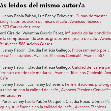
ás leídos del mismo autor/a
o, Jenny Paola Pabón, Luz Fanny Echeverri,
Curvas de tueste:
idad y la composición química del café
,
Avances Técnicos
e 573 Curvas de tueste
rri Giraldo, Valentina Osorio Pérez,
Influencia de las condici
en la composición de ácidos grasos en el grano de café
,
Avanc
fé: Avance 588 Ácidos Grasos
, Jenny Pabón, Claudia Patricia Gallego,
Procesamiento por ví
er cafés naturales
,
Avances Técnicos Cenicafé: Avance 557
, Jenny Pabón, Claudia Patricia Gallego,
Calidad del café a par
iferentes estados de madurez
,
Avances Técnicos Cenicafé: Av
 Café
o, Jenny Pabón, Luz Fanny Echeverri,
Fermentaciones prolong
u relación con la calidad del café
,
Avances Técnicos Cenicafé:
mentaciones
o Pérez, Jenny Paola Pabón Usaquén, Claudia Rocío Gómez Par
agua y su influencia en la calidad del café
,
Avances Técnicos