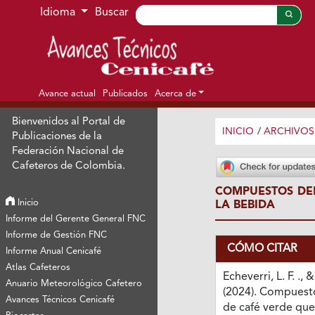
Ir al menú de navegación principal
Ir al contenido principal
Ir al pie de página del sitio
Idioma
Buscar
Avance actual
Publicados
Acerca de
Bienvenidos al Portal de
INICIO
/
ARCHIVOS
Publicaciones de la
Federación Nacional de
Cafeteros de Colombia.
COMPUESTOS DEL
Inicio
LA BEBIDA
Informe del Gerente General FNC
Informe de Gestión FNC
CÓMO CITAR
Informe Anual Cenicafé
Atlas Cafeteros
Echeverri, L. F. ., 
Anuario Meteorológico Cafetero
(2024). Compuest
Avances Técnicos Cenicafé
de café verde qu