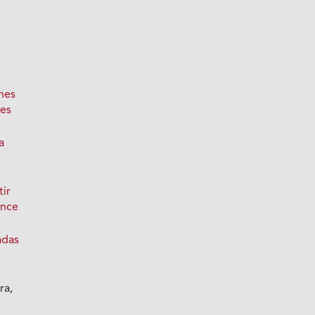
ones
es
a
tir
ance
adas
ra,