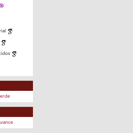
rial
l
cidos
Verde
Avance