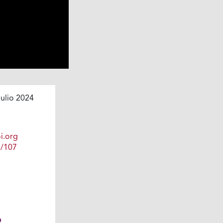
ulio 2024
i.org
1/107