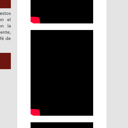
estos
en el
on la
mente,
afé de