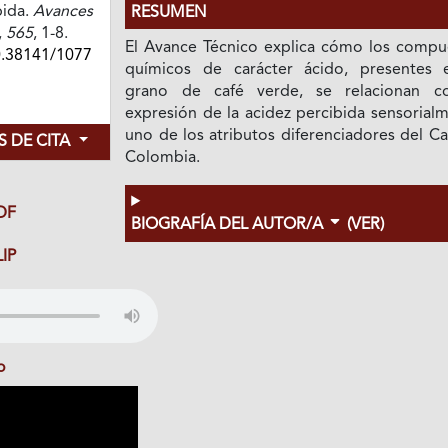
bida.
Avances
RESUMEN
,
565
, 1-8.
El Avance Técnico explica cómo los compu
0.38141/1077
químicos de carácter ácido, presentes 
grano de café verde, se relacionan c
expresión de la acidez percibida sensorial
uno de los atributos diferenciadores del C
 DE CITA
Colombia.
DF
BIOGRAFÍA DEL AUTOR/A
(VER)
IP
o