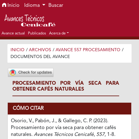
Ir al menú de navegación principal
Ir al contenido principal
Ir al pie de página del sitio
Inicio
Idioma
Buscar
Avance actual
Publicados
Acerca de
INICIO
/
ARCHIVOS
/
AVANCE 557 PROCESAMIENTO
/
DOCUMENTOS DEL AVANCE
PROCESAMIENTO POR VÍA SECA PARA
OBTENER CAFÉS NATURALES
CÓMO CITAR
Osorio, V., Pabón, J., & Gallego, C. P. (2023).
Procesamiento por vía seca para obtener cafés
naturales.
Avances Técnicos Cenicafé
,
557
, 1-8.