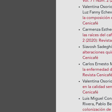
Vol. 71 Núm. 2 (
Valentina Osorio
Luz Fanny Echev
la composición 
Cenicafé
Carmenza Esther
las raíces del
2 (2020): Revist
Siavosh Sadeghi
alteraciones qu
Cenicafé
Carlos Ernesto 
la enfermedad d
Revista Cenicafé
Valentina Osori
en la calidad se
Cenicafé
Luis Miguel Con
Rivera, Pablo 
colonización d