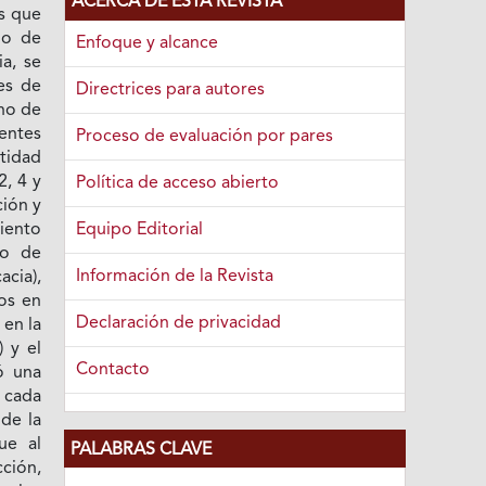
ACERCA DE ESTA REVISTA
as que
no de
Enfoque y alcance
a, se
es de
Directrices para autores
ano de
entes
Proceso de evaluación por pares
tidad
2, 4 y
Política de acceso abierto
ción y
Equipo Editorial
iento
ro de
Información de la Revista
cia),
os en
Declaración de privacidad
 en la
 y el
Contacto
ó una
 cada
de la
ue al
PALABRAS CLAVE
cción,