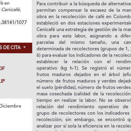
fé en
Para contribuir a la búsqueda de alternativ
 Cenicafé
,
permitan compensar la escasez de la ma
obra en la recolección de café en Colombi
0.38141/1077
estableció en dos estaciones experimental
Cenicafé una estrategia de gestión de la m
obra para esta labor, asignando a difer
parcelas del mismo tamaño, una can
 DE CITA
determinada de recolectores (grupos de 1, 
6) para evaluar los indicadores de la recolec
establecer la relación con el rendim
operativo (kg h-1). Se registró el núme
DF
frutos maduros dejados en el árbol (efica
número de frutos maduros y verdes dejad
IP
el suelo (pérdidas), número de frutos verdes
masa cosechada (calidad de la recolección)
tiempo en realizar la labor. No se observ
Diciembre
relación del rendimiento operativo de
1
grupo de recolectores con los indicadores 
recolección; sin embargo, se encontró q
analizar por sí sola la eficiencia en la recole