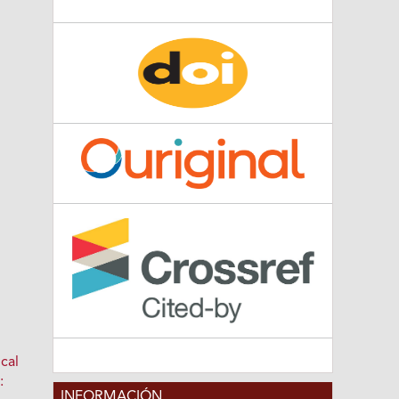
n
 cal
:
INFORMACIÓN