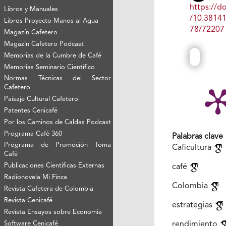
https://do
Libros y Manuales
/10.3814
Libros Proyecto Manos al Agua
78/72207
Magazín Cafetero
Magazín Cafetero Podcast
Memorias de la Cumbre de Café
Memorias Seminario Científico
Normas Técnicas del Sector
Cafetero
Paisaje Cultural Cafetero
Patentes Cenicafé
Por los Caminos de Caldas Podcast
Programa Café 360
Palabras clave
Programa de Promoción Toma
Caficultura
Café
Publicaciones Científicas Externas
café
Radionovela Mi Finca
Colombia
Revista Cafetera de Colombia
Revista Cenicafé
estrategias
Revista Ensayos sobre Economía
Software Cenicafé
rendimiento