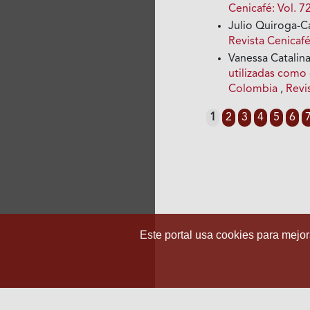
Cenicafé: Vol. 7
Julio Quiroga-
Revista Cenicafé
Vanessa Catalin
utilizadas como 
Colombia
,
Revi
1
2
3
4
5
6
Este portal usa cookies para mejora