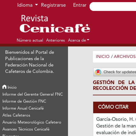
Ir al menú de navegación principal
Ir al contenido principal
Ir al pie de página del sitio
Idioma
Registrarse
Entrar
Número actual
Anteriores
Acerca de
Bienvenidos al Portal de
INICIO
/
ARCHIVOS
Publicaciones de la
Federación Nacional de
Cafeteros de Colombia.
GESTIÓN DE L
Inicio
RECOLECCIÓN DE
Informe del Gerente General FNC
Informe de Gestión FNC
CÓMO CITAR
Informe Anual Cenicafé
Atlas Cafeteros
García-Osorio, H. 
Anuario Meteorológico Cafetero
Gestión de la man
Avances Técnicos Cenicafé
evaluación de ind