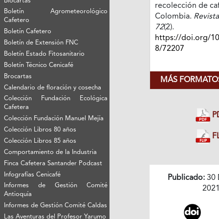
Biocartas
recolección de ca
Boletín Agrometeorológico
Colombia.
Revista
Cafetero
72
(2).
Boletín Cafetero
https://doi.org/1
Boletín de Extensión FNC
8/72207
Boletín Estado Fitosanitario
Boletín Técnico Cenicafé
Brocartas
MÁS FORMATOS
Calendario de floración y cosecha
Colección Fundación Ecológica
Cafetera
P
Colección Fundación Manuel Mejía
Colección Libros 80 años
FL
Colección Libros 85 años
Comportamiento de la Industria
Finca Cafetera Santander Podcast
Infografías Cenicafé
Publicado:
30 
Informes de Gestión Comité
202
Antioquía
Informes de Gestión Comité Caldas
Las Aventuras del Profesor Yarumo