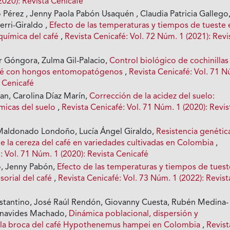
2020): Revista Cenicafé
 Pérez , Jenny Paola Pabón Usaquén , Claudia Patricia Gallego
erri-Giraldo ,
Efecto de las temperaturas y tiempos de tueste 
química del café
,
Revista Cenicafé: Vol. 72 Núm. 1 (2021): Revi
 Góngora, Zulma Gil-Palacio,
Control biológico de cochinillas
 café con hongos entomopatógenos
,
Revista Cenicafé: Vol. 71 
a Cenicafé
an, Carolina Díaz Marín,
Corrección de la acidez del suelo:
ímicas del suelo
,
Revista Cenicafé: Vol. 71 Núm. 1 (2020): Revis
Maldonado Londoño, Lucía Ángel Giraldo,
Resistencia genétic
e la cereza del café en variedades cultivadas en Colombia
,
: Vol. 71 Núm. 1 (2020): Revista Cenicafé
o, Jenny Pabón,
Efecto de las temperaturas y tiempos de tuest
nsorial del café
,
Revista Cenicafé: Vol. 73 Núm. 1 (2022): Revist
stantino, José Raúl Rendón, Giovanny Cuesta, Rubén Medina-
Benavides Machado,
Dinámica poblacional, dispersión y
e la broca del café Hypothenemus hampei en Colombia
,
Revist