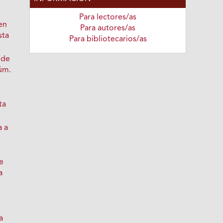
,
Para lectores/as
en
Para autores/as
sta
Para bibliotecarios/as
 de
Núm.
ta
a a
e
a
a