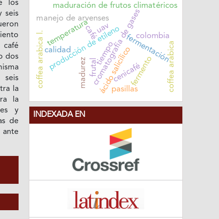
e los
maduración de frutos climatéricos
cromatografía de gases
 seis
manejo de arvenses
temperatura
ueron
uav
café
producción de etileno
coffea arabica l.
iento
colombia
fermentación
tiempo
coffea arabica
 café
ácido salicílico
calidad
 o dos
fermento
madurez
frutal
cenicafé
 misma
 seis
pasillas
tra la
ra la
res y
INDEXADA EN
as de
 ante