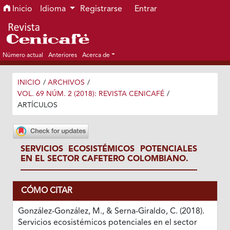
Ir al menú de navegación principal
Ir al contenido principal
Ir al pie de página del sitio
Inicio
Idioma
Registrarse
Entrar
Número actual
Anteriores
Acerca de
INICIO
/
ARCHIVOS
/
VOL. 69 NÚM. 2 (2018): REVISTA CENICAFÉ
/
ARTÍCULOS
SERVICIOS ECOSISTÉMICOS POTENCIALES
EN EL SECTOR CAFETERO COLOMBIANO.
CÓMO CITAR
González-González, M., & Serna-Giraldo, C. (2018).
Servicios ecosistémicos potenciales en el sector