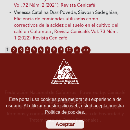
Vol. 72 Núm. 2 (2021): Revista Cenicafé
Vanessa Catalina Díaz-Poveda, Siavosh Sadeghian,
Eficiencia de enmiendas utilizadas como
correctivos de la acidez del suelo en el cultivo del
café en Colombia
,
Revista Cenicafé: Vol. 73 Núm.
1 (2022): Revista Cenicafé
1
2
3
4
5
6
7
8
9
10
>
>>
Federación Nacional de Cafeteros
| Powered by: Cenicafé
Este portal usa cookies para mejorar su experiencia de
usuario. Al utilizar nuestro sitio web, usted acepta nuestra
Al continuar utilizando este portal, aceptas nuestros
Política de cookies.
Términos y condiciones de uso
y
Política de Privacidad y
Tratamiento de Datos Personales
.
Aceptar