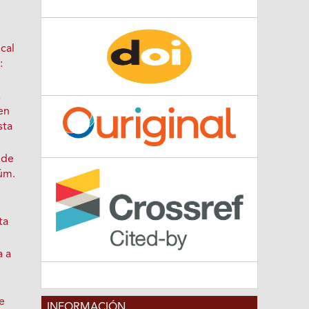
n
 cal
:
,
en
sta
 de
Núm.
ta
a a
e
INFORMACIÓN