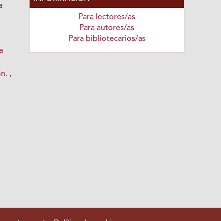
a
Para lectores/as
Para autores/as
Para bibliotecarios/as
a
ón.
,