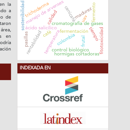
manejo de arvenses
sostenibilidad
trichoderma
fermento
en la
cenicafé
madurez
ndo a
calidad
uav
co de
cromatografía de gases
taron
ácido salicílico
tiempo
fitotoxicidad
área,
temperatura
fermentación
café
rentabilidad
pasillas
colombia
os en
frutal
podría
cación
control biológico
hormigas cortadoras
INDEXADA EN