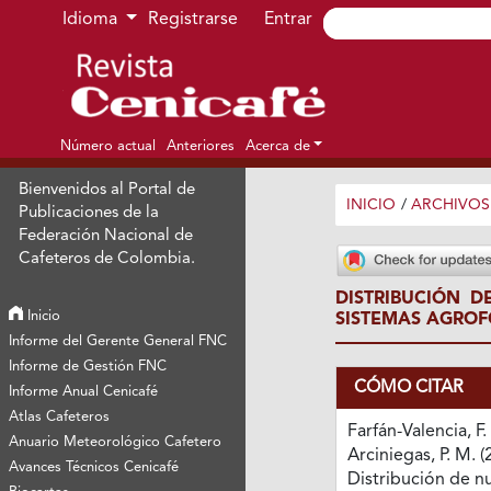
Ir al menú de navegación principal
Ir al contenido principal
Ir al pie de página del sitio
Idioma
Registrarse
Entrar
Número actual
Anteriores
Acerca de
Bienvenidos al Portal de
INICIO
/
ARCHIVOS
Publicaciones de la
Federación Nacional de
Cafeteros de Colombia.
DISTRIBUCIÓN D
Inicio
SISTEMAS AGROF
Informe del Gerente General FNC
Informe de Gestión FNC
CÓMO CITAR
Informe Anual Cenicafé
Atlas Cafeteros
Farfán-Valencia, F.
Anuario Meteorológico Cafetero
Arciniegas, P. M. (
Avances Técnicos Cenicafé
Distribución de nu