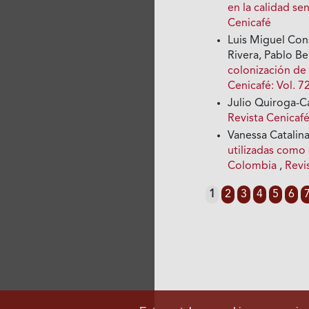
en la calidad se
Cenicafé
Luis Miguel Con
Rivera, Pablo 
colonización d
Cenicafé: Vol. 7
Julio Quiroga-
Revista Cenicafé
Vanessa Catalin
utilizadas como 
Colombia
,
Revi
1
2
3
4
5
6