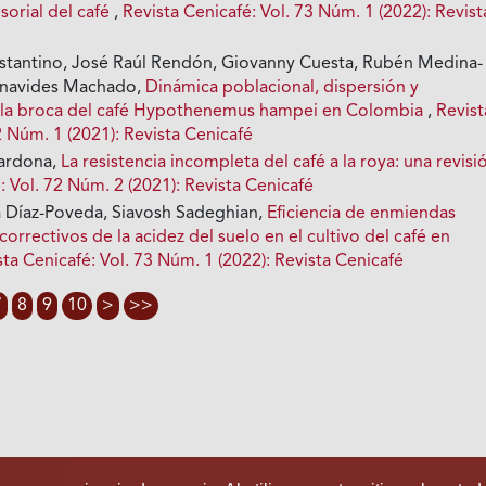
nsorial del café
,
Revista Cenicafé: Vol. 73 Núm. 1 (2022): Revist
stantino, José Raúl Rendón, Giovanny Cuesta, Rubén Medina-
Benavides Machado,
Dinámica poblacional, dispersión y
e la broca del café Hypothenemus hampei en Colombia
,
Revist
2 Núm. 1 (2021): Revista Cenicafé
Cardona,
La resistencia incompleta del café a la roya: una revisi
: Vol. 72 Núm. 2 (2021): Revista Cenicafé
a Díaz-Poveda, Siavosh Sadeghian,
Eficiencia de enmiendas
correctivos de la acidez del suelo en el cultivo del café en
sta Cenicafé: Vol. 73 Núm. 1 (2022): Revista Cenicafé
7
8
9
10
>
>>