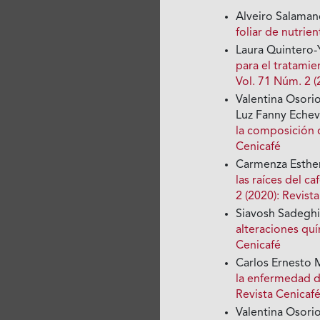
Alveiro Salaman
foliar de nutrie
Laura Quintero-
para el tratamie
Vol. 71 Núm. 2 (
Valentina Osorio
Luz Fanny Echev
la composición 
Cenicafé
Carmenza Esther
las raíces del
2 (2020): Revist
Siavosh Sadeghi
alteraciones qu
Cenicafé
Carlos Ernesto 
la enfermedad d
Revista Cenicafé
Valentina Osori