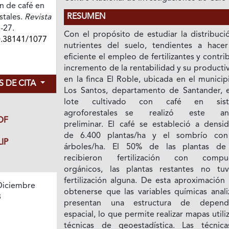
n de café en
RESUMEN
stales.
Revista
7-27.
Con el propósito de estudiar la distribuci
0.38141/1077
nutrientes del suelo, tendientes a hace
eficiente el empleo de fertilizantes y contrib
incremento de la rentabilidad y su producti
en la finca El Roble, ubicada en el munici
 DE CITA
Los Santos, departamento de Santander, 
lote cultivado con café en sist
agroforestales se realizó este aná
DF
preliminar. El café se estableció a densi
de 6.400 plantas/ha y el sombrío co
IP
árboles/ha. El 50% de las plantas de
recibieron fertilización con compu
orgánicos, las plantas restantes no tuv
fertilización alguna. De esta aproximación
Diciembre
obtenerse que las variables químicas anali
8
presentan una estructura de depend
espacial, lo que permite realizar mapas util
técnicas de geoestadística. Las técnic