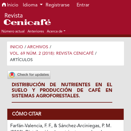
Ir al menú de navegación principal
Ir al contenido principal
Ir al pie de página del sitio
Inicio
Idioma
Registrarse
Entrar
Número actual
Anteriores
Acerca de
INICIO
/
ARCHIVOS
/
VOL. 69 NÚM. 2 (2018): REVISTA CENICAFÉ
/
ARTÍCULOS
DISTRIBUCIÓN DE NUTRIENTES EN EL
SUELO Y PRODUCCIÓN DE CAFÉ EN
SISTEMAS AGROFORESTALES.
CÓMO CITAR
Farfán-Valencia, F. F., & Sánchez-Arciniegas, P. M.