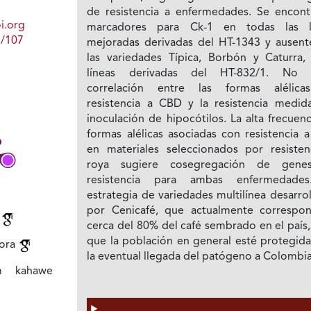
de resistencia a enfermedades. Se encont
i.org
marcadores para Ck-1 en todas las l
1/107
mejoradas derivadas del HT-1343 y ausent
las variedades Típica, Borbón y Caturra,
líneas derivadas del HT-832/1. No 
correlación entre las formas alélic
resistencia a CBD y la resistencia medid
inoculación de hipocótilos. La alta frecuen
formas alélicas asociadas con resistencia 
en materiales seleccionados por resisten
roya sugiere cosegregación de gene
resistencia para ambas enfermedade
estrategia de variedades multilínea desarro
por Cenicafé, que actualmente correspo
a
cerca del 80% del café sembrado en el país
que la población en general esté protegida
hora
la eventual llegada del patógeno a Colombia
um kahawe