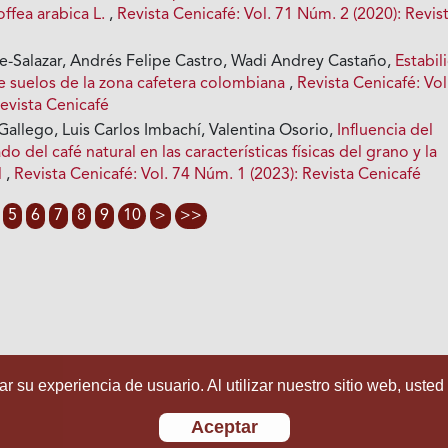
ffea arabica L.
,
Revista Cenicafé: Vol. 71 Núm. 2 (2020): Revis
ce-Salazar, Andrés Felipe Castro, Wadi Andrey Castaño,
Estabil
 suelos de la zona cafetera colombiana
,
Revista Cenicafé: Vol
evista Cenicafé
 Gallego, Luis Carlos Imbachí, Valentina Osorio,
Influencia del
o del café natural en las características físicas del grano y la
l
,
Revista Cenicafé: Vol. 74 Núm. 1 (2023): Revista Cenicafé
5
6
7
8
9
10
>
>>
r su experiencia de usuario. Al utilizar nuestro sitio web, usted
Aceptar