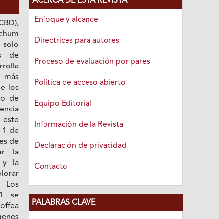
ACERCA DE ESTA REVISTA
Enfoque y alcance
CBD),
ichum
Directrices para autores
 solo
as de
Proceso de evaluación por pares
rolla
s más
Política de acceso abierto
de los
do de
Equipo Editorial
tencia
e este
Información de la Revista
k-1 de
des de
Declaración de privacidad
er la
 y la
Contacto
plorar
. Los
-1 se
PALABRAS CLAVE
ffea
genes