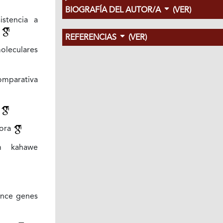
BIOGRAFÍA DEL AUTOR/A
(VER)
istencia a
s
REFERENCIAS
(VER)
oleculares
mparativa
a
hora
um kahawe
ance genes