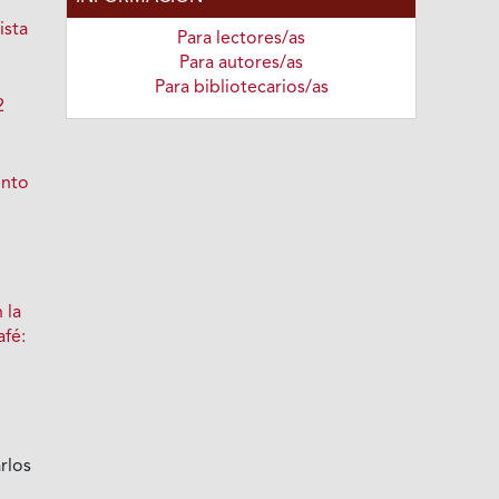
ista
Para lectores/as
Para autores/as
Para bibliotecarios/as
2
ento
 la
afé:
arlos