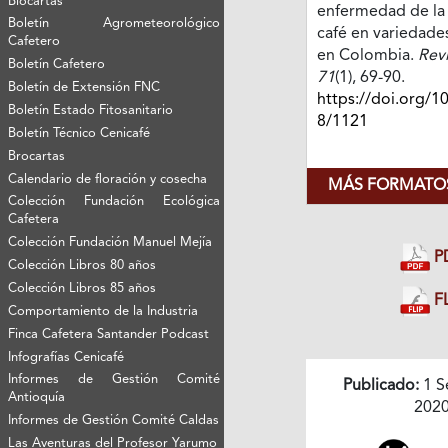
Biocartas
enfermedad de la 
Boletín Agrometeorológico
café en variedades
Cafetero
en Colombia.
Revi
Boletín Cafetero
71
(1), 69-90.
Boletín de Extensión FNC
https://doi.org/1
Boletín Estado Fitosanitario
8/1121
Boletín Técnico Cenicafé
Brocartas
Calendario de floración y cosecha
MÁS FORMATOS
Colección Fundación Ecológica
Cafetera
Colección Fundación Manuel Mejía
P
Colección Libros 80 años
Colección Libros 85 años
FL
Comportamiento de la Industria
Finca Cafetera Santander Podcast
Infografías Cenicafé
Informes de Gestión Comité
Publicado:
1 S
Antioquía
202
Informes de Gestión Comité Caldas
Las Aventuras del Profesor Yarumo