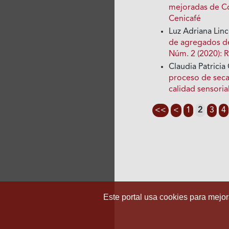
mejoradas de Co
Cenicafé
Luz Adriana Lin
de agregados de
Núm. 2 (2020): R
Claudia Patricia
proceso de secad
calidad sensoria
<<
<
1
2
3
4
Este portal usa cookies para mejora