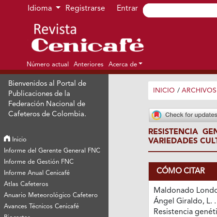
Ir al menú de navegación principal
Ir al contenido principal
Ir al pie de página del sitio
Idioma
Registrarse
Entrar
Número actual
Anteriores
Acerca de
Bienvenidos al Portal de
INICIO
/
ARCHIVOS
Publicaciones de la
Federación Nacional de
Cafeteros de Colombia.
RESISTENCIA G
Inicio
VARIEDADES CUL
Informe del Gerente General FNC
Informe de Gestión FNC
CÓMO CITAR
Informe Anual Cenicafé
Atlas Cafeteros
Maldonado Londoñ
Anuario Meteorológico Cafetero
Ángel Giraldo, L. .
Avances Técnicos Cenicafé
Resistencia genéti