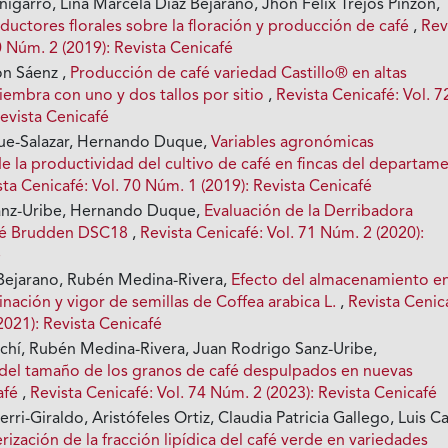
igarro, Lina Marcela Díaz Bejarano, Jhon Félix Trejos Pinzón,
ductores florales sobre la floración y producción de café
,
Rev
0 Núm. 2 (2019): Revista Cenicafé
n Sáenz ,
Producción de café variedad Castillo® en altas
iembra con uno y dos tallos por sitio
,
Revista Cenicafé: Vol. 7
evista Cenicafé
e-Salazar, Hernando Duque,
Variables agronómicas
e la productividad del cultivo de café en fincas del departam
sta Cenicafé: Vol. 70 Núm. 1 (2019): Revista Cenicafé
anz-Uribe, Hernando Duque,
Evaluación de la Derribadora
afé Brudden DSC18
,
Revista Cenicafé: Vol. 71 Núm. 2 (2020):
é
-Bejarano, Rubén Medina-Rivera,
Efecto del almacenamiento en
inación y vigor de semillas de Coffea arabica L.
,
Revista Cenic
2021): Revista Cenicafé
achí, Rubén Medina-Rivera, Juan Rodrigo Sanz-Uribe,
 del tamaño de los granos de café despulpados en nuevas
afé
,
Revista Cenicafé: Vol. 74 Núm. 2 (2023): Revista Cenicafé
rri-Giraldo, Aristófeles Ortiz, Claudia Patricia Gallego, Luis C
rización de la fracción lipídica del café verde en variedades