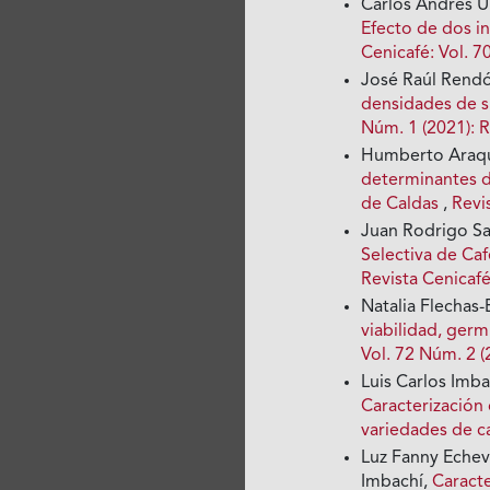
Carlos Andres Un
Efecto de dos in
Cenicafé: Vol. 7
José Raúl Rendó
densidades de s
Núm. 1 (2021): R
Humberto Araqu
determinantes d
de Caldas
,
Revi
Juan Rodrigo S
Selectiva de C
Revista Cenicaf
Natalia Flechas
viabilidad, germ
Vol. 72 Núm. 2 (
Luis Carlos Imb
Caracterización
variedades de c
Luz Fanny Echeve
Imbachí,
Caracte