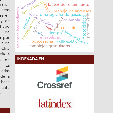
fermento
fermentación
raron
factor de rendimiento
frutal
arvenses hospedantes
íneas
manejo de arvenses
ácido salicílico
cromatografía de gases
proceso 7p®
es en
fitotoxicidad
pasillas
madurez
temperatura
colombia
 y en
calidad
uav
hubo
cenicafé
coffea arabica l.
café
as de
tiempo
rentabilidad
a por
poscosecha
calibración
cia de
complejos granulados
a CBD
cia a
INDEXADA EN
s de
s. La
lladas
nde a
, hace
 ante
.