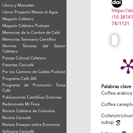
Libros y Manuales
https://do
Libros Proyecto Manos al Agua
/10.3814
Magazín Cafetero
78/1121
Magazín Cafetero Podcast
Memorias de la Cumbre de Café
Memorias Seminario Científico
Normas Técnicas del Sector
Cafetero
Paisaje Cultural Cafetero
Patentes Cenicafé
Por los Caminos de Caldas Podcast
Programa Café 360
Programa de Promoción Toma
Palabras clave
Café
Coffea arabic
Publicaciones Científicas Externas
Radionovela Mi Finca
Coffea canep
Revista Cafetera de Colombia
Colletotrich
Revista Cenicafé
subsp
Revista Ensayos sobre Economía
Software Cenicafé