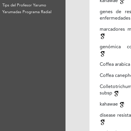
kahawae
Tips del Profesor Yarumo
genes de res
Yarumadas Programa Radial
enfermedade
marcadores m
genómica co
Coffea arabic
Coffea canep
Colletotrich
subsp
kahawae
disease resist