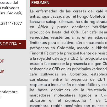
cereza del
RESUMEN
 cultivadas
La enfermedad de las cerezas del café (
sta Cenicafé
,
antracnosis causada por el hongo Colletotr
kahawae subsp. kahawae, ha sido registrada
0.38141/1077
en África y puede ocasionar pérdid
producción hasta del 80%. Cenicafé desar
variedades resistentes a las enfermedade
limitantes para el cultivo, aún en ausencia 
 DE CITA
patógenos en Colombia, usando al Híbri
Timor (HT) como la principal fuente de resis
a la roya del cafeto y a CBD. El propósito d
DF
estudio fue conocer la presencia del gen C
resistencia a CBD en las principales varieda
IP
café cultivadas en Colombia, establec
correlación entre la presencia de Ck-1
respuesta a inoculación de hipocótilos y ex
las bases genómicas de la resistencia
eptiembre
marcadores moleculares ligados a Ck
0
ubicaron en el cromosoma 1 de Co
canephora, región genómica con quince 